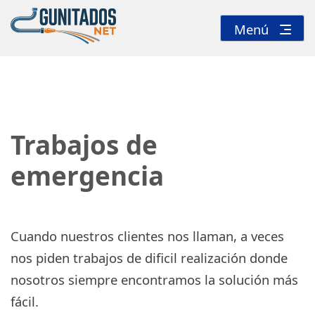
Ir
al
Menú
contenido
Gunitados NET
Especialistas en gunitados
Trabajos de
emergencia
Cuando nuestros clientes nos llaman, a veces
nos piden trabajos de dificil realización donde
nosotros siempre encontramos la solución más
fácil.