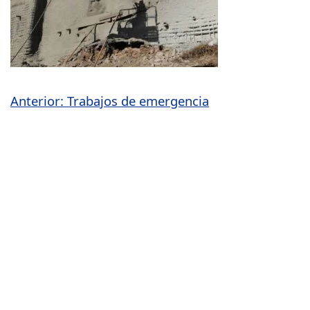
Navegación
Anterior:
Trabajos de emergencia
de
entradas