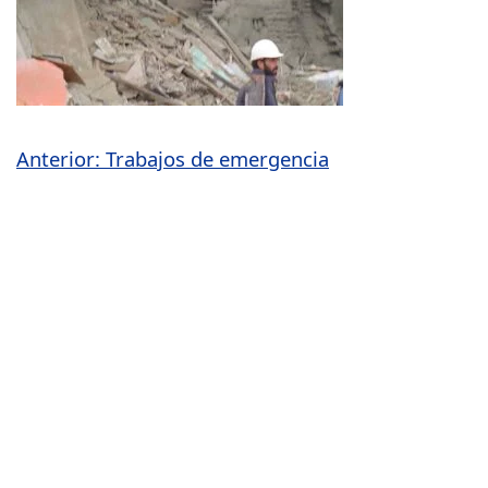
Navegación
Anterior:
Trabajos de emergencia
de
entradas