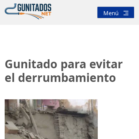
Ir
al
Menú
contenido
Gunitados NET
Especialistas en gunitados
Gunitado para evitar
el derrumbamiento